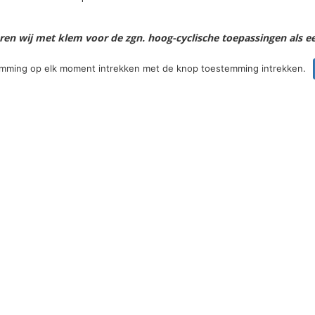
 wij met klem voor de zgn. hoog-cyclische toepassingen als een 
emming op elk moment intrekken met de knop toestemming intrekken.
0hr)
ktrische boot, Fiets, Golfcaddy, Medische hardware, Modelbouw, Reva