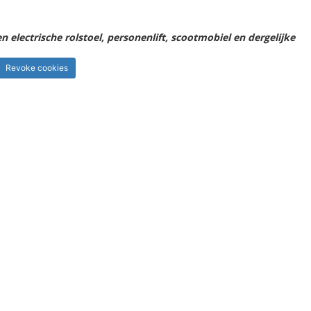
electrische rolstoel, personenlift, scootmobiel en dergelijke
Revoke cookies
lidatie, Rolstoel, zonnepanelen, Speelgoed, Transport