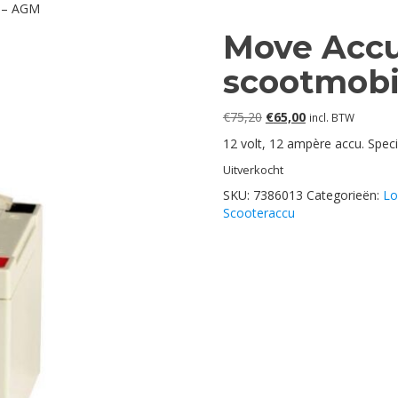
h – AGM
Move Accu’
scootmobi
Oorspronkelijke
Huidige
€
75,20
€
65,00
incl. BTW
prijs
prijs
12 volt, 12 ampère accu. Speci
was:
is:
€75,20.
€65,00.
Uitverkocht
SKU:
7386013
Categorieën:
Lo
Scooteraccu