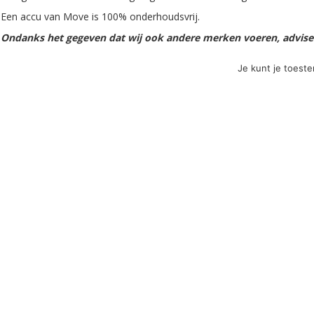
Een accu van Move is 100% onderhoudsvrij.
Ondanks het gegeven dat wij ook andere merken voeren, adviseren
deze accu.
Je kunt je toest
Klik hier voor het specificatieblad voor alle achtergrondinfo.
Model
Move MPA 12-12 AGM 12V-12Ah (2
Levertijd
Uiterlijk 2 dagen.
Gewicht in Kg
3600 gram
Voltage
12 volt
Capaciteit
12Ah (20hr)
Merk
MOVE
Toepassing
Scootmobiel, E-Scooter / Step, Ele
Soort gebruik
Cyclic, Semi-Traction, Traction
Type accu
AGM